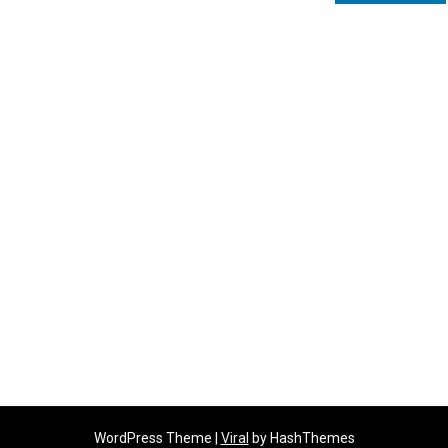
WordPress Theme |
Viral
by HashThemes