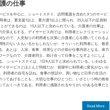
護の仕事
ービスを中心に、ショートステイ、訪問看護を含めた3つのサービ
用者は、要支援1以上、要介護1以上に限られ、25人以下の定員制
ことができるのは、15人以下と決められている。介護者の仕事は、
の介添えもする。デイサービス内では、利用者とレクリエーション
制なので、人見知りの利用者も次第に介護者に心を開いてくれるよ
調性のない人もいるかもしれないが、そういった利用者にも、敬意
る。あとは、入浴、食事、排泄などの介助が仕事内容となる。体力
ワークなので、介護者同士、助け合って仕事をこなすようにしよ
。 ショートステイは、1日9人以下と決められている。いわゆる
デイサービスとほとんど同様だが、就寝中に利用者に変化がないか
は、利用者の自宅を訪ね、食事の世話や、買い物など日常の生活の
のってあげることも、大切な仕事のひとつだ。いざという時の救命
っておくべきである。利用者に感謝されるやりがいのある仕事だと
Read More